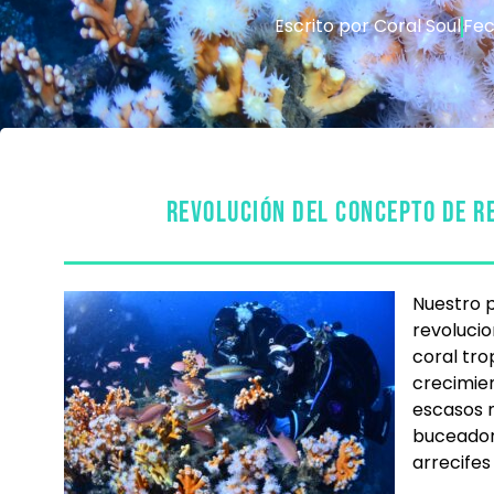
Escrito por Coral Soul
Fe
REVOLUCIÓN DEL CONCEPTO DE R
Nuestro p
revolucio
coral tro
crecimien
escasos m
buceador
arrecifes