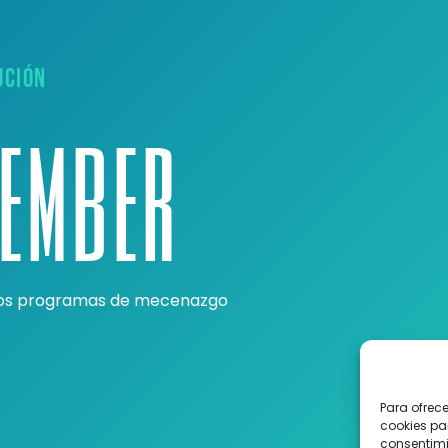
UCIÓN
Member
ros programas de mecenazgo
Para ofrec
cookies pa
consentimi