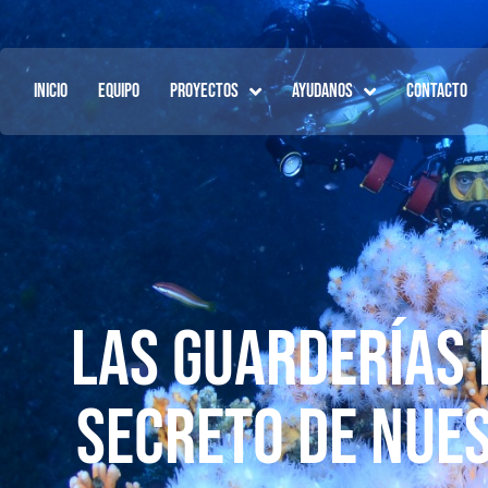
INICIO
EQUIPO
PROYECTOS
AYUDANOS
CONTACTO
Las guarderías 
secreto de nue