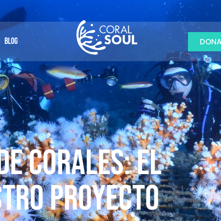
BLOG
DONA
de corales: el
stro proyecto